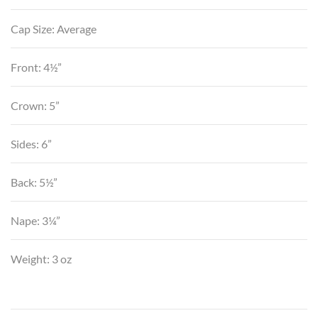
Cap Size: Average
Front: 4½”
Crown: 5”
Sides: 6”
Back: 5½”
Nape: 3¼”
Weight: 3 oz