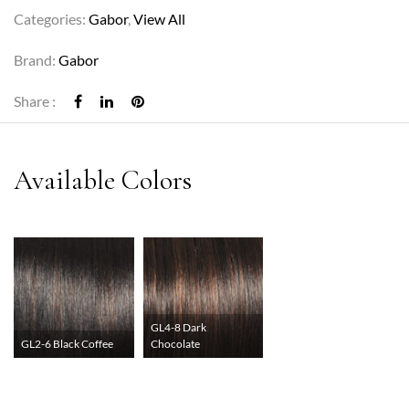
Categories:
Gabor
,
View All
Brand:
Gabor
Share :
GL4-8 Dark
GL2-6 Black Coffee
Chocolate