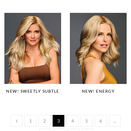
NEW! SWEETLY SUBTLE
NEW! ENERGY
1
2
3
4
5
6
...