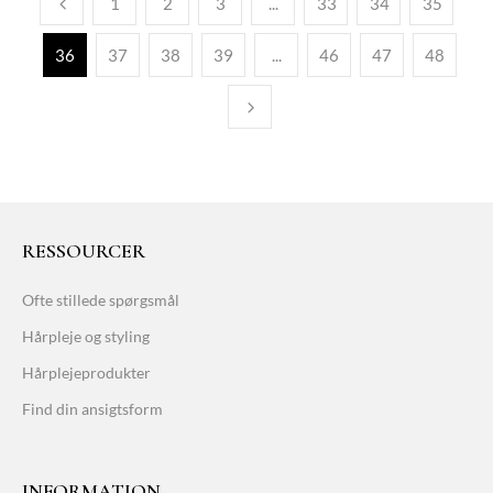
1
2
3
...
33
34
35
36
37
38
39
...
46
47
48
RESSOURCER
Ofte stillede spørgsmål
Hårpleje og styling
Hårplejeprodukter
Find din ansigtsform
INFORMATION