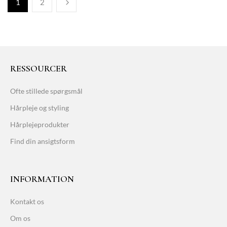
1
2
RESSOURCER
Ofte stillede spørgsmål
Hårpleje og styling
Hårplejeprodukter
Find din ansigtsform
INFORMATION
Kontakt os
Om os