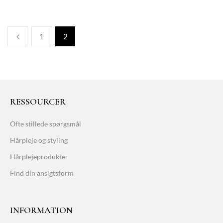
1
2
RESSOURCER
Ofte stillede spørgsmål
Hårpleje og styling
Hårplejeprodukter
Find din ansigtsform
INFORMATION