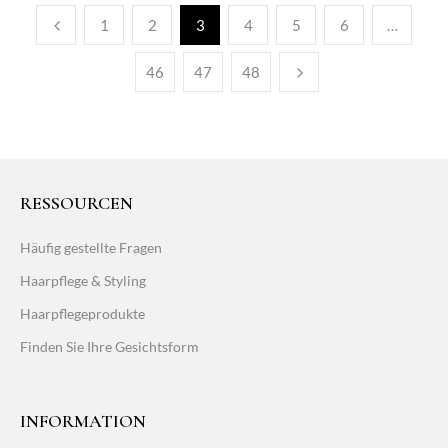
1
2
3
4
5
6
…
46
47
48
RESSOURCEN
Häufig gestellte Fragen
Haarpflege & Styling
Haarpflegeprodukte
Finden Sie Ihre Gesichtsform
INFORMATION