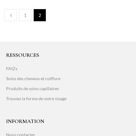
1
2
RESSOURCES
FAQ's
Soins des cheveux et coiffure
Produits de soins capillaires
Trouvez la forme de votre visage
INFORMATION
Nous contacter