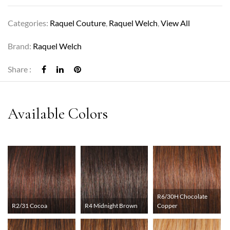
Categories:
Raquel Couture
,
Raquel Welch
,
View All
Brand:
Raquel Welch
Share :
R6/30H Chocolate
R2/31 Cocoa
R4 Midnight Brown
Copper