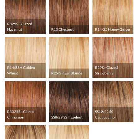
R829S+ Glazed
Hazelnut
R10 Chestnut
R14/25 Honey Ginger
R14/88H Golden
R29S+ Glazed
Wheat
R25 Ginger Blonde
Strawberry
R3025S+ Glazed
SS12/22 SS
Cinnamon
SS8/29 SS Hazelnut
Cappuccino