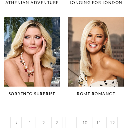
ATHENIAN ADVENTURE
LONGING FOR LONDON
SORRENTO SURPRISE
ROME ROMANCE
1
2
3
…
10
11
12