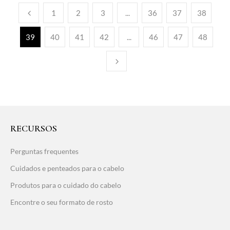
1
2
3
...
36
37
38
39
40
41
42
...
46
47
48
RECURSOS
Perguntas frequentes
Cuidados e penteados para o cabelo
Produtos para o cuidado do cabelo
Encontre o seu formato de rosto