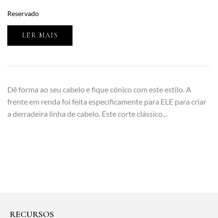
Reservado
LER MAIS
Dê forma ao seu cabelo e fique cónico com este estilo. A
frente em renda foi feita especificamente para ELE para criar
a derradeira linha de cabelo. Este corte clássico...
RECURSOS