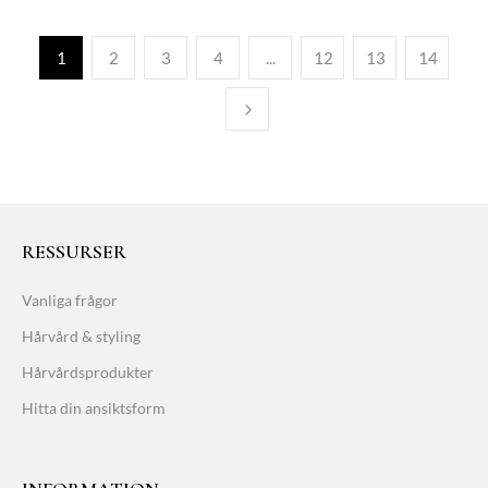
1
2
3
4
...
12
13
14
RESSURSER
Vanliga frågor
Hårvård & styling
Hårvårdsprodukter
Hitta din ansiktsform