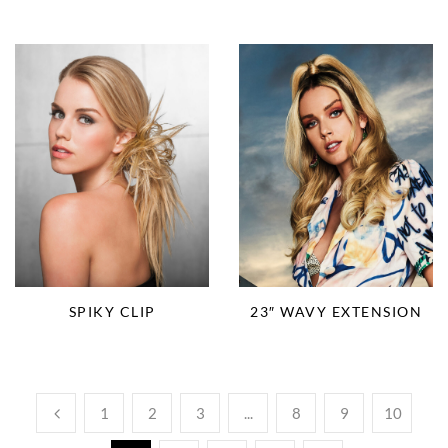
SPIKY CLIP
23″ WAVY EXTENSION
1
2
3
...
8
9
10