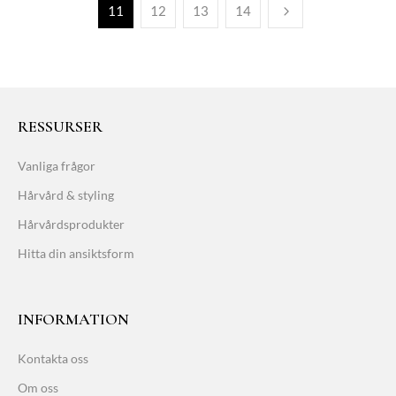
11
12
13
14
RESSURSER
Vanliga frågor
Hårvård & styling
Hårvårdsprodukter
Hitta din ansiktsform
INFORMATION
Kontakta oss
Om oss