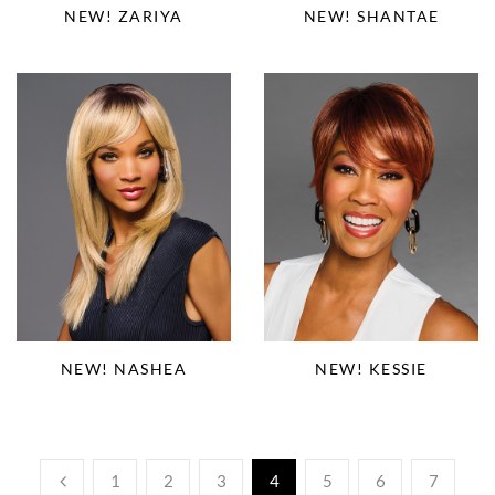
NEW! ZARIYA
NEW! SHANTAE
NEW! NASHEA
NEW! KESSIE
1
2
3
4
5
6
7