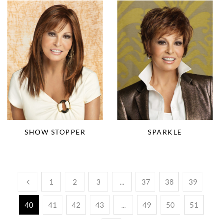
SPARKLE
SHOW STOPPER
1
2
3
...
37
38
39
40
41
42
43
...
49
50
51