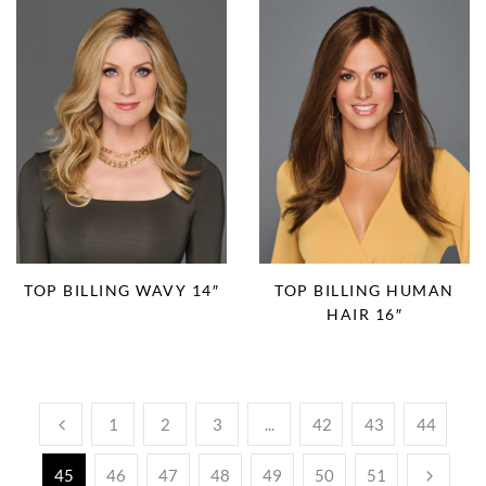
TOP BILLING WAVY 14″
TOP BILLING HUMAN
HAIR 16″
1
2
3
...
42
43
44
45
46
47
48
49
50
51