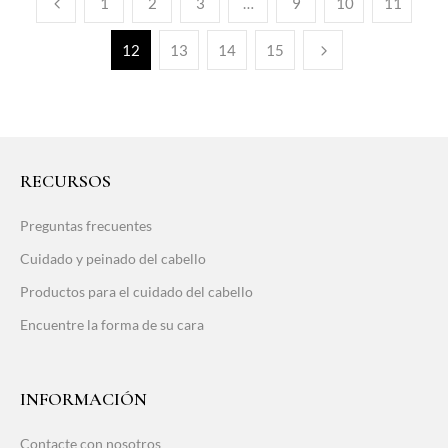
1
2
3
…
9
10
11
12
13
14
15
RECURSOS
Preguntas frecuentes
Cuidado y peinado del cabello
Productos para el cuidado del cabello
Encuentre la forma de su cara
INFORMACIÓN
Contacte con nosotros