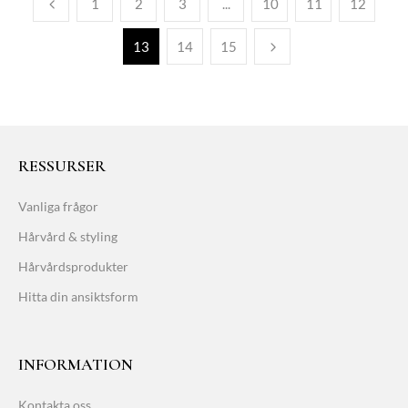
1
2
3
...
10
11
12
13
14
15
RESSURSER
Vanliga frågor
Hårvård & styling
Hårvårdsprodukter
Hitta din ansiktsform
INFORMATION
Kontakta oss