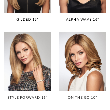
GILDED 18″
ALPHA WAVE 16″
STYLE FORWARD 16″
ON THE GO 10″