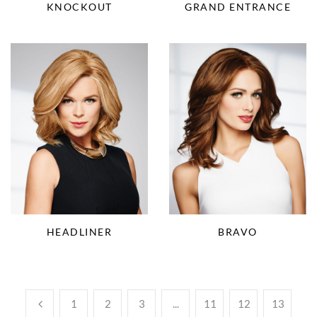
KNOCKOUT
GRAND ENTRANCE
HEADLINER
BRAVO
1
2
3
...
11
12
13