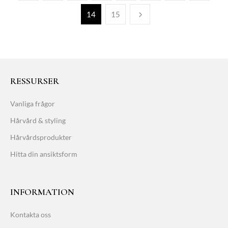
14
15
RESSURSER
Vanliga frågor
Hårvård & styling
Hårvårdsprodukter
Hitta din ansiktsform
INFORMATION
Kontakta oss