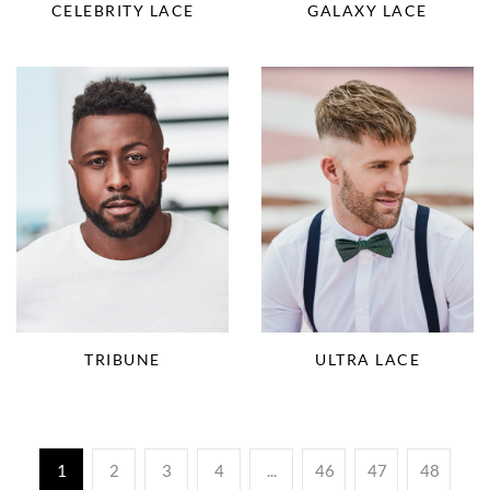
CELEBRITY LACE
GALAXY LACE
TRIBUNE
ULTRA LACE
1
2
3
4
...
46
47
48