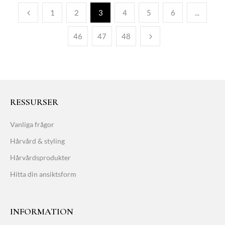
1
2
3
4
5
6
...
46
47
48
RESSURSER
Vanliga frågor
Hårvård & styling
Hårvårdsprodukter
Hitta din ansiktsform
INFORMATION