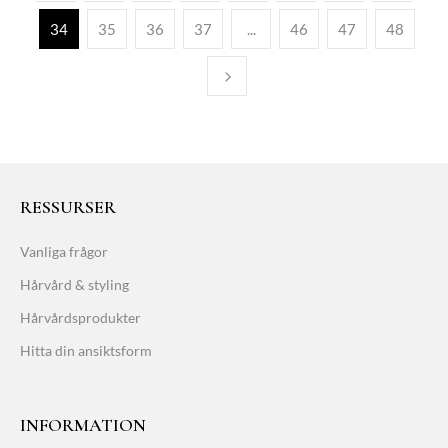
34
35
36
37
...
46
47
48
RESSURSER
Vanliga frågor
Hårvård & styling
Hårvårdsprodukter
Hitta din ansiktsform
INFORMATION