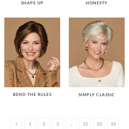
SHAPE UP
HONESTY
BEND THE RULES
SIMPLY CLASSIC
1
2
3
...
31
32
33