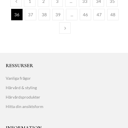
1
2
3
...
33
34
35
36
37
38
39
...
46
47
48
RESSURSER
Vanliga frågor
Hårvård & styling
Hårvårdsprodukter
Hitta din ansiktsform
INFORMATION