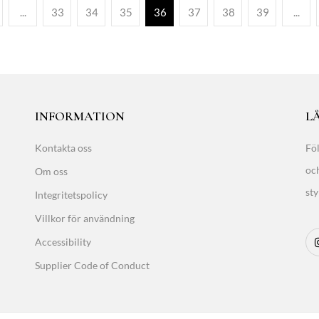
...
33
34
35
36
37
38
39
...
INFORMATION
LÅ
Kontakta oss
Föl
oc
Om oss
sty
Integritetspolicy
Villkor för användning
Accessibility
Supplier Code of Conduct