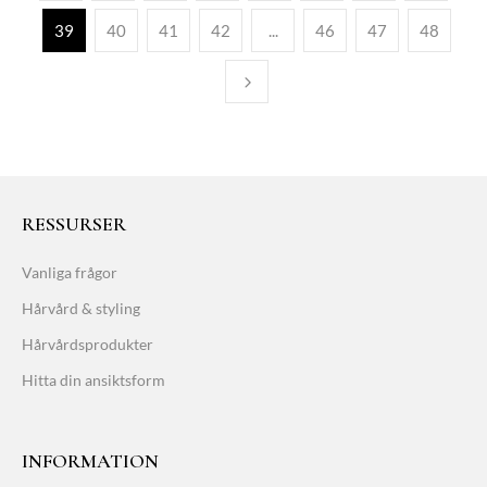
39
40
41
42
...
46
47
48
RESSURSER
Vanliga frågor
Hårvård & styling
Hårvårdsprodukter
Hitta din ansiktsform
INFORMATION