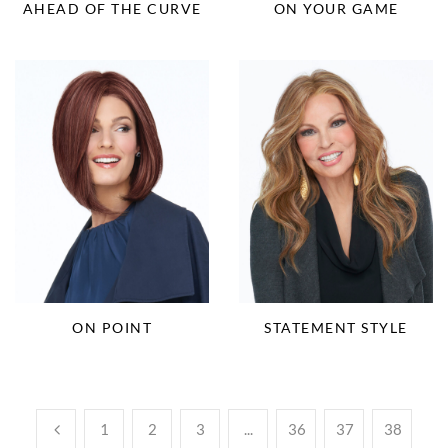
AHEAD OF THE CURVE
ON YOUR GAME
ON POINT
STATEMENT STYLE
1
2
3
...
36
37
38