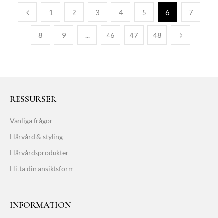
1
2
3
4
5
6
7
8
9
...
46
47
48
RESSURSER
Vanliga frågor
Hårvård & styling
Hårvårdsprodukter
Hitta din ansiktsform
INFORMATION