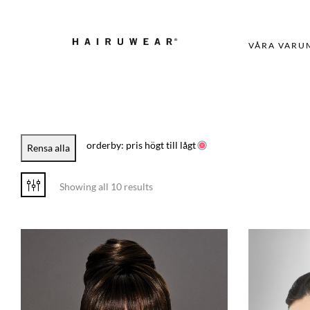
VÅRA VARU
orderby: pris högt till lågt
Rensa alla
Showing all 10 results