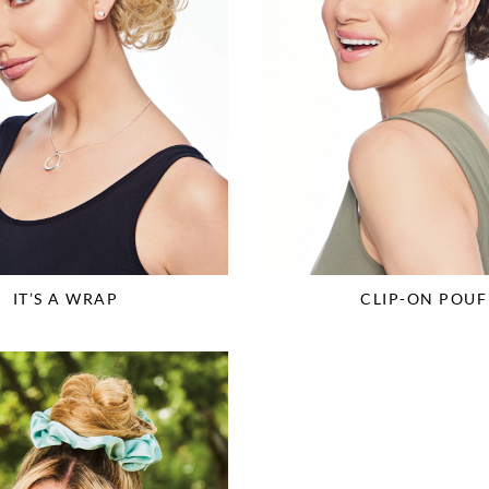
IT’S A WRAP
CLIP-ON POUF