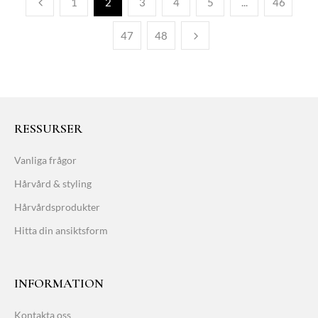
1
2
3
4
5
...
46
47
48
RESSURSER
Vanliga frågor
Hårvård & styling
Hårvårdsprodukter
Hitta din ansiktsform
INFORMATION
Kontakta oss