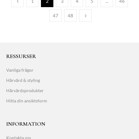
1
2
3
4
5
...
46
47
48
RESSURSER
Vanliga frågor
Hårvård & styling
Hårvårdsprodukter
Hitta din ansiktsform
INFORMATION
Kontakta oss